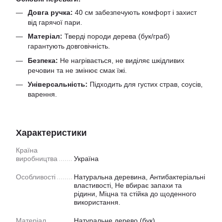
Довга ручка:
40 см забезпечують комфорт і захист
від гарячої пари.
Матеріал:
Тверді породи дерева (бук/граб)
гарантують довговічність.
Безпека:
Не нагрівається, не виділяє шкідливих
речовин та не змінює смак їжі.
Універсальність:
Підходить для густих страв, соусів,
варення.
Характеристики
Країна
виробництва
Україна
Особливості
Натуральна деревина, Антибактеріальні
властивості, Не вбирає запахи та
рідини, Міцна та стійка до щоденного
використання.
Матеріал
Натуральне дерево (бук)