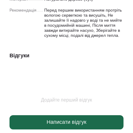
Рекомендація
Перед першим використанням протріть
вологою серветкою та висушіть, Не
залишайте її надовго у воді та не мийте
в посудомийній машині, Після миття
завжди витирайте насухо, Зберігайте в
сухому місці, подалі від джерел тепла.
Відгуки
Додайте перший відгук
Написати відгук