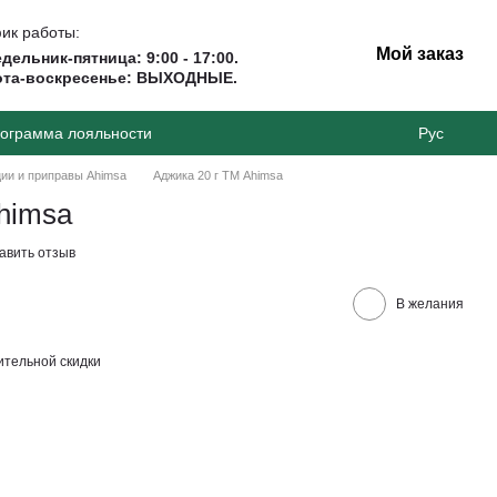
ик работы:
Мой заказ
дельник-пятница: 9:00 - 17:00.
ота-воскресенье: ВЫХОДНЫЕ.
ограмма лояльности
Рус
ии и приправы Ahimsa
Аджика 20 г ТМ Ahimsa
himsa
авить отзыв
В желания
тельной скидки