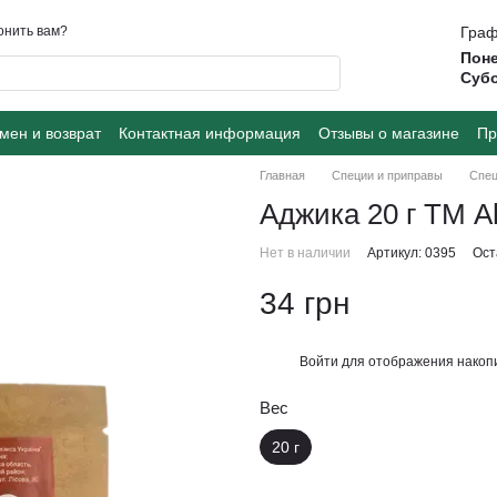
онить вам?
Граф
Поне
Суб
мен и возврат
Контактная информация
Отзывы о магазине
Пр
Главная
Специи и приправы
Спец
Аджика 20 г ТМ A
Нет в наличии
Артикул: 0395
Ост
34 грн
Войти
для отображения накопи
%
Вес
20 г