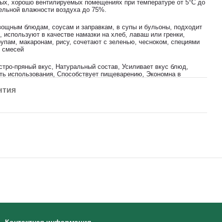
тых, хорошо вентилируемых помещениях при температуре от 5°C до
тельной влажности воздуха до 75%.
вощным блюдам, соусам и заправкам, в супы и бульоны, подходит
 используют в качестве намазки на хлеб, лаваш или гренки,
упам, макаронам, рису, сочетают с зеленью, чесноком, специями
 смесей
тро-пряный вкус, Натуральный состав, Усиливает вкус блюд,
ть использования, Способствует пищеварению, Экономна в
нтия