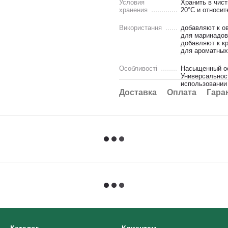
Условия
Хранить в чис
хранения
20°C и относи
Використання
добавляют к о
для маринадов,
добавляют к кр
для ароматных
Особливості
Насыщенный ос
Универсальнос
использовании
Доставка
Оплата
Гара