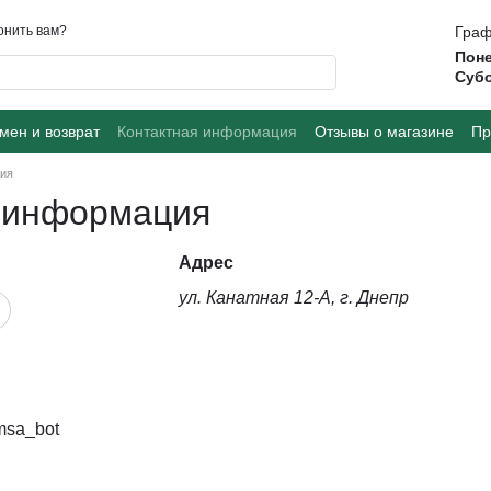
онить вам?
Граф
Поне
Суб
мен и возврат
Контактная информация
Отзывы о магазине
Пр
ция
 информация
Адрес
ул. Канатная 12-А, г. Днепр
imsa_bot