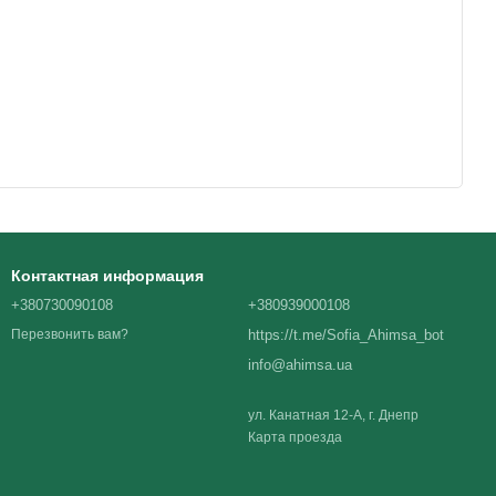
Контактная информация
+380730090108
+380939000108
https://t.me/Sofia_Ahimsa_bot
Перезвонить вам?
info@ahimsa.ua
ул. Канатная 12-А, г. Днепр
Карта проезда