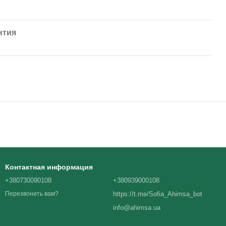
нтия
Контактная информация
+380730090108
+380939000108
https://t.me/Sofia_Ahimsa_bot
Перезвонить вам?
info@ahimsa.ua