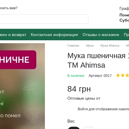
онить вам?
Граф
Поне
Суб
мен и возврат
Контактная информация
Отзывы о магазине
Пр
Главная
Мука
Мука Ahimsa
М
Мука пшеничная 1
ТМ Ahimsa
В наличии
Артикул: 0017
84 грн
Оптовые цены от
Войти
для отображения накопи
%
Вес