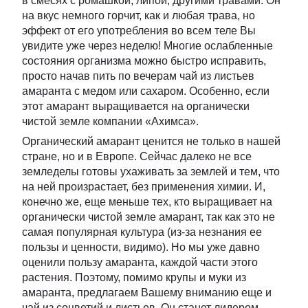
в смесях с ромашкой, липой, другими травами. Он
на вкус немного горчит, как и любая трава, но
эффект от его употребления во всем теле Вы
увидите уже через неделю! Многие ослабленные
состояния организма можно быстро исправить,
просто начав пить по вечерам чай из листьев
амаранта с медом или сахаром. Особенно, если
этот амарант выращивается на органически
чистой земле компании «Ахимса».
Органический амарант ценится не только в нашей
стране, но и в Европе. Сейчас далеко не все
земледелы готовы ухаживать за землей и тем, что
на ней произрастает, без применения химии. И,
конечно же, еще меньше тех, кто выращивает на
органически чистой земле амарант, так как это не
самая популярная культура (из-за незнания ее
пользы и ценности, видимо). Но мы уже давно
оценили пользу амаранта, каждой части этого
растения. Поэтому, помимо крупы и муки из
амаранта, предлагаем Вашему вниманию еще и
чай из соцветий и листьев. Он станет лидером