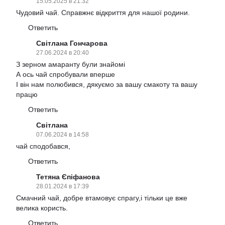
15.05.2025 в 21:32
Чудовий чай. Справжнє відкриття для нашої родини.
Ответить
Світлана Гончарова
27.06.2024 в 20:40
З зерном амаранту були знайомі
А ось чай спробували вперше
І він нам полюбився, дякуємо за вашу смакоту та вашу
працю
Ответить
Світлана
07.06.2024 в 14:58
чай сподобався,
Ответить
Тетяна Єпіфанова
28.01.2024 в 17:39
Смачний чай, добре втамовує спрагу,і тільки це вже
велика користь.
Ответить