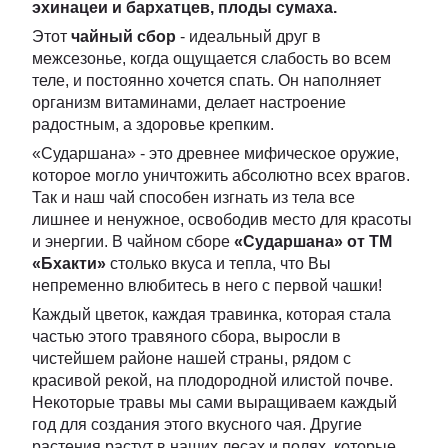
эхинацеи и бархатцев, плоды сумаха.
Этот
чайный сбор
- идеальный друг в
межсезонье, когда ощущается слабость во всем
теле, и постоянно хочется спать. Он наполняет
организм витаминами, делает настроение
радостным, а здоровье крепким.
«Сударшана» - это древнее мифическое оружие,
которое могло уничтожить абсолютно всех врагов.
Так и наш чай способен изгнать из тела все
лишнее и ненужное, освободив место для красоты
и энергии. В чайном сборе
«Сударшана» от ТМ
«Бхакти»
столько вкуса и тепла, что Вы
непременно влюбитесь в него с первой чашки!
Каждый цветок, каждая травинка, которая стала
частью этого травяного сбора, выросли в
чистейшем районе нашей страны, рядом с
красивой рекой, на плодородной илистой почве.
Некоторые травы мы сами выращиваем каждый
год для создания этого вкусного чая. Другие
растения растут в наших лесах и полях, которые