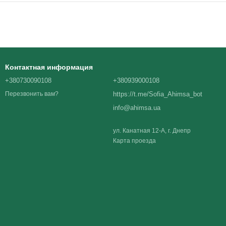
Контактная информация
+380730090108
+380939000108
https://t.me/Sofia_Ahimsa_bot
Перезвонить вам?
info@ahimsa.ua
ул. Канатная 12-А, г. Днепр
Карта проезда