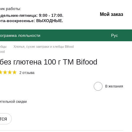
ик работы:
Мой заказ
дельник-пятница: 9:00 - 17:00.
ота-воскресенье: ВЫХОДНЫЕ.
ограмма лояльности
Рус
ебцы
Хлопья, сухие завтраки и хлебцы Bifood
ood
ез глютена 100 г ТМ Bifood
2 отзыва
В желания
тельной скидки
тся