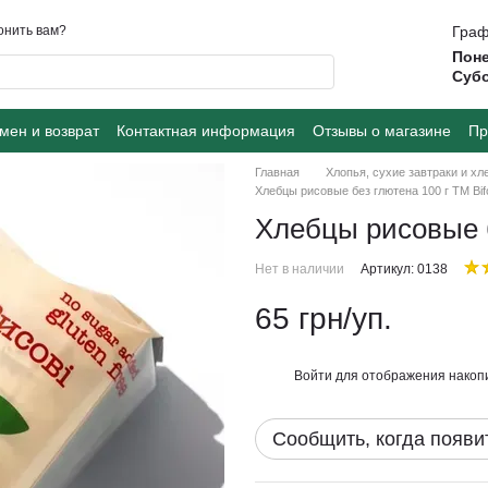
онить вам?
Граф
Поне
Суб
мен и возврат
Контактная информация
Отзывы о магазине
Пр
Главная
Хлопья, сухие завтраки и хл
Хлебцы рисовые без глютена 100 г ТМ Bif
Хлебцы рисовые б
Нет в наличии
Артикул: 0138
65 грн/уп.
Войти
для отображения накопи
%
Сообщить, когда появи