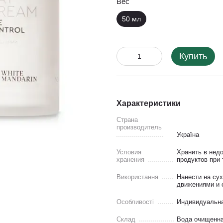
Вес
50 мл
Купить
Характеристики
Страна
производитель
Україна
Условия
Хранить в нед
хранения
продуктов при 
Використання
Нанести на су
движениями и о
Особливості
Индивидуальна
Склад
Вода очищенна