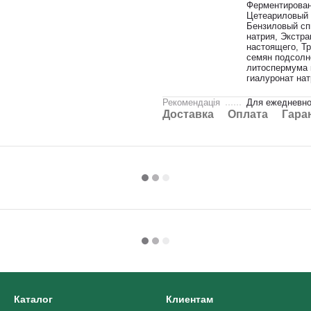
Ферментирован
Цетеариловый с
Бензиловый спи
натрия, Экстра
настоящего, Т
семян подсолн
литоспермума 
гиалуронат нат
Рекомендація
Для ежедневног
Доставка
Оплата
Гара
Каталог
Клиентам