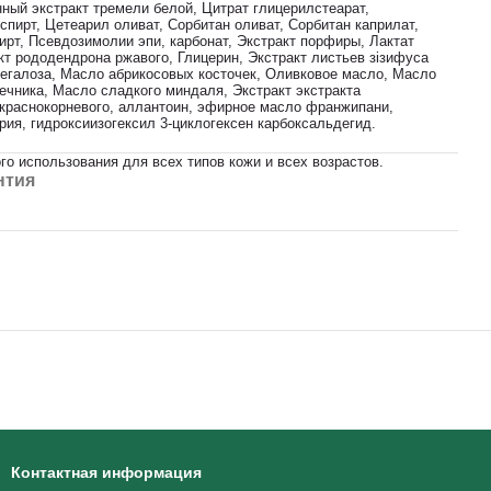
ный экстракт тремели белой, Цитрат глицерилстеарат,
пирт, Цетеарил оливат, Сорбитан оливат, Сорбитан каприлат,
рт, Псевдозимолии эпи, карбонат, Экстракт порфиры, Лактат
кт рододендрона ржавого, Глицерин, Экстракт листьев зізифуса
регалоза, Масло абрикосовых косточек, Оливковое масло, Масло
ечника, Масло сладкого миндаля, Экстракт экстракта
краснокорневого, аллантоин, эфирное масло франжипани,
рия, гидроксиизогексил 3-циклогексен карбоксальдегид.
о использования для всех типов кожи и всех возрастов.
нтия
Контактная информация