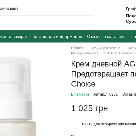
онить вам?
Граф
Поне
Суб
мен и возврат
Контактная информация
Отзывы о магазине
Пр
Главная
Эко-уход и гигиена
Эко-у
Крем дневной AGE CONTROL Омоложение
Крем дневной A
Предотвращает п
Сhoice
В наличии
Артикул: 0951
Оставит
1 025 грн
Войти
для отображения накопи
%