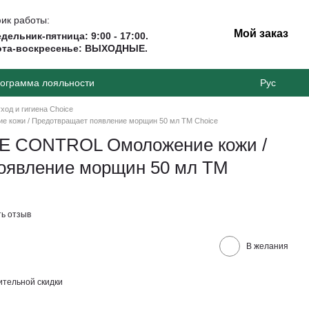
ик работы:
Мой заказ
дельник-пятница: 9:00 - 17:00.
ота-воскресенье: ВЫХОДНЫЕ.
ограмма лояльности
Рус
ход и гигиена Сhoice
 кожи / Предотвращает появление морщин 50 мл ТМ Сhoice
GE CONTROL Омоложение кожи /
оявление морщин 50 мл ТМ
ь отзыв
В желания
тельной скидки