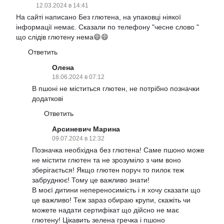
12.03.2024 в 14:41
На сайті написано Без глютена, на упаковці ніякої
інформації немає. Сказали по телефону "чесне слово "
що слідів глютену нема😄😄
Ответить
Олена
18.06.2024 в 07:12
В пшоні не міститься глютен, не потрібно позначки
додаткові
Ответить
Арсиневич Марина
09.07.2024 в 12:32
Позначка необхідна без глютена! Саме пшоно може
не містити глютен та не зрозуміло з чим воно
зберігається! Якщо глютен поруч то пилок теж
забруднює! Тому це важливо знати!
В моєї дитини непереносимість і я хочу сказати що
це важливо! Теж зараз обираю крупи, скажіть чи
можете надати сертифікат що дійсно не має
глютену! Цікавить зелена гречка і пшоно