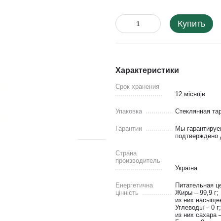
Купить
Характеристики
Срок хранения
12 місяців
Упаковка
Стеклянная та
Гарантии
Мы гарантируе
подтверждено д
Страна
производитель
Україна
Енергетична
Питательная це
цінність
Жиры – 99,9 г;
из них насыщен
Углеводы – 0 г;
из них сахара –