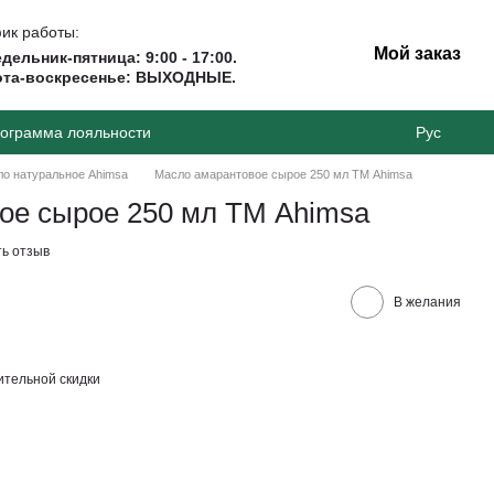
ик работы:
Мой заказ
дельник-пятница: 9:00 - 17:00.
ота-воскресенье: ВЫХОДНЫЕ.
ограмма лояльности
Рус
о натуральное Ahimsa
Масло амарантовое сырое 250 мл ТМ Аhimsa
ое сырое 250 мл ТМ Аhimsa
ь отзыв
В желания
тельной скидки