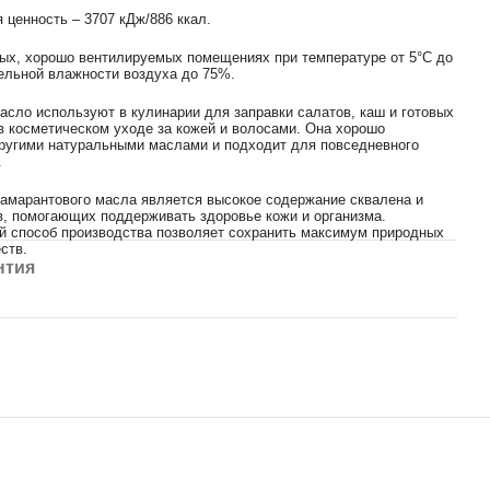
 ценность – 3707 кДж/886 ккал.
тых, хорошо вентилируемых помещениях при температуре от 5°C до
тельной влажности воздуха до 75%.
асло используют в кулинарии для заправки салатов, каш и готовых
в косметическом уходе за кожей и волосами. Она хорошо
другими натуральными маслами и подходит для повседневного
.
амарантового масла является высокое содержание сквалена и
в, помогающих поддерживать здоровье кожи и организма.
 способ производства позволяет сохранить максимум природных
ств.
нтия