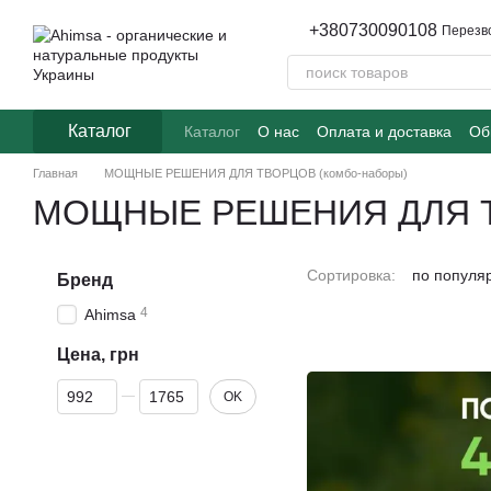
Перейти к основному контенту
+380730090108
Перезв
Каталог
Каталог
О нас
Оплата и доставка
Об
Часто задаваемые вопросы
Главная
МОЩНЫЕ РЕШЕНИЯ ДЛЯ ТВОРЦОВ (комбо-наборы)
МОЩНЫЕ РЕШЕНИЯ ДЛЯ ТВ
Сортировка:
по популя
Бренд
4
Ahimsa
Цена, грн
От Цена, грн
До Цена, грн
OK