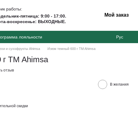
ик работы:
Мой заказ
дельник-пятница: 9:00 - 17:00.
ота-воскресенье: ВЫХОДНЫЕ.
ограмма лояльности
Рус
ехи и сухофрукты Ahimsa
Изюм темный 600 г TM Ahimsa
 г TM Ahimsa
ь отзыв
В желания
тельной скидки