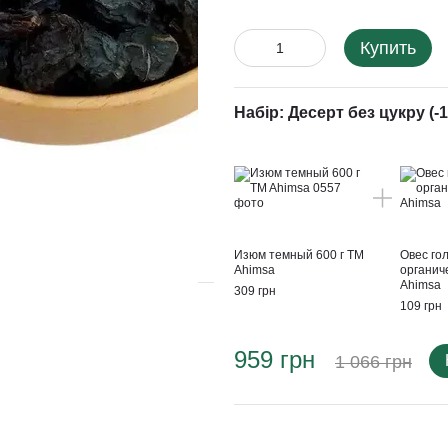
Купить
Набір: Десерт без цукру (-
Изюм темный 600 г TM
Овес го
Ahimsa
органиче
Ahimsa
309 грн
109 грн
959 грн
1 066 грн