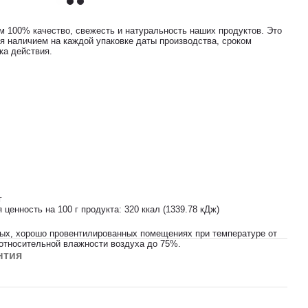
м 100% качество, свежесть и натуральность наших продуктов. Это
я наличием на каждой упаковке даты производства, сроком
ка действия.
г
 ценность на 100 г продукта: 320 ккал (1339.78 кДж)
тых, хорошо провентилированных помещениях при температуре от
 относительной влажности воздуха до 75%.
нтия