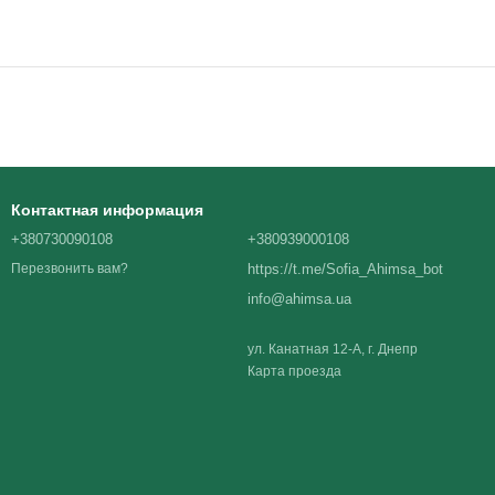
Контактная информация
+380730090108
+380939000108
https://t.me/Sofia_Ahimsa_bot
Перезвонить вам?
info@ahimsa.ua
ул. Канатная 12-А, г. Днепр
Карта проезда