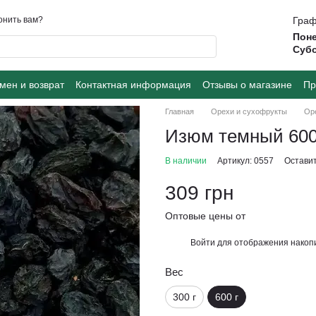
онить вам?
Граф
Поне
Суб
мен и возврат
Контактная информация
Отзывы о магазине
Пр
Главная
Орехи и сухофрукты
Ор
Изюм темный 600
В наличии
Артикул: 0557
Оставит
309 грн
Оптовые цены от
Войти
для отображения накопи
%
Вес
300 г
600 г