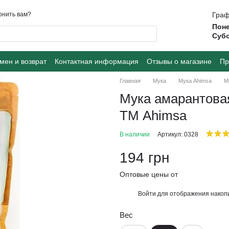
онить вам?
Граф
Поне
Суб
мен и возврат
Контактная информация
Отзывы о магазине
Пр
Главная
Мука
Мука Ahimsa
М
Мука амарантовая
ТМ Ahimsa
В наличии
Артикул: 0328
194 грн
Оптовые цены от
Войти
для отображения накопи
%
Вес