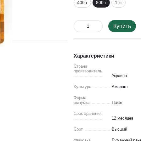
400 г
800 г
1 кг
Купить
Характеристики
Страна
производитель
Украина
Культура
Амарант
Форма
выпуска
Пакет
Срок хранения
12 месяцев
Сорт
Высший
Упаковка
Бумажный пак