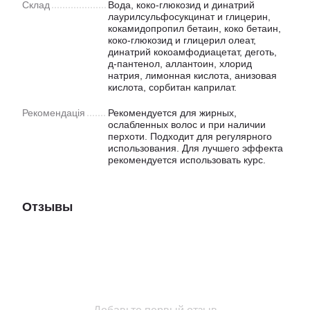
Склад
Вода, коко-глюкозид и динатрий
лаурилсульфосукцинат и глицерин,
кокамидопропил бетаин, коко бетаин,
коко-глюкозид и глицерил олеат,
динатрий кокоамфодиацетат, деготь,
д-пантенол, аллантоин, хлорид
натрия, лимонная кислота, анизовая
кислота, сорбитан каприлат.
Рекомендація
Рекомендуется для жирных,
ослабленных волос и при наличии
перхоти. Подходит для регулярного
использования. Для лучшего эффекта
рекомендуется использовать курс.
Отзывы