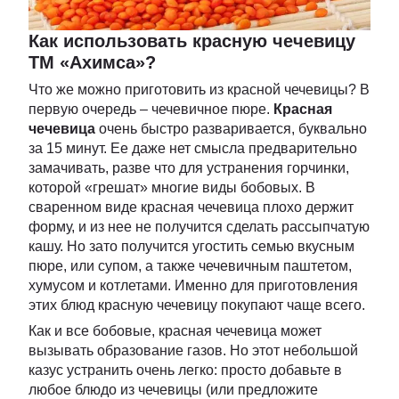
Как использовать красную чечевицу
ТМ «Ахимса»?
Что же можно приготовить из красной чечевицы? В
первую очередь – чечевичное пюре.
Красная
чечевица
очень быстро разваривается, буквально
за 15 минут. Ее даже нет смысла предварительно
замачивать, разве что для устранения горчинки,
которой «грешат» многие виды бобовых. В
сваренном виде красная чечевица плохо держит
форму, и из нее не получится сделать рассыпчатую
кашу. Но зато получится угостить семью вкусным
пюре, или супом, а также чечевичным паштетом,
хумусом и котлетами. Именно для приготовления
этих блюд красную чечевицу покупают чаще всего.
Как и все бобовые, красная чечевица может
вызывать образование газов. Но этот небольшой
казус устранить очень легко: просто добавьте в
любое блюдо из чечевицы (или предложите