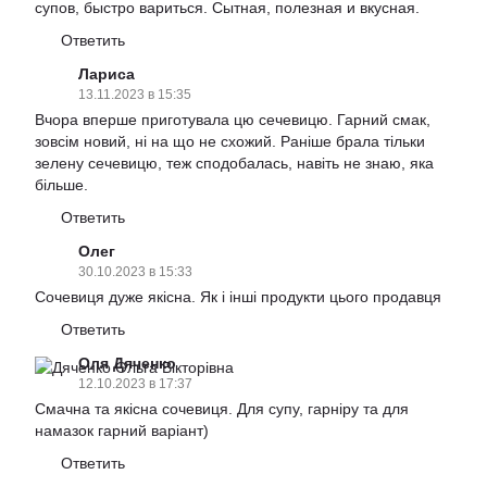
супов, быстро вариться. Сытная, полезная и вкусная.
Ответить
Лариса
13.11.2023 в 15:35
Вчора вперше приготувала цю сечевицю. Гарний смак,
зовсiм новий, нi на що не схожий. Ранiше брала тiльки
зелену сечевицю, теж сподобалась, навiть не знаю, яка
бiльше.
Ответить
Олег
30.10.2023 в 15:33
Сочевиця дуже якісна. Як і інші продукти цього продавця
Ответить
Оля Дяченко
12.10.2023 в 17:37
Смачна та якісна сочевиця. Для супу, гарніру та для
намазок гарний варіант)
Ответить