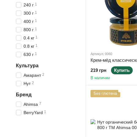
1
240 г
1
300 г
1
400 г
1
800 г
1
0.4 кг
1
0.8 кг
1
630 г
Артикул: 0060
Культура
219 грн
Купить
2
Амарант
В наличии
2
Нут
Без глютена
Бренд
7
Ahimsa
1
BerryYard