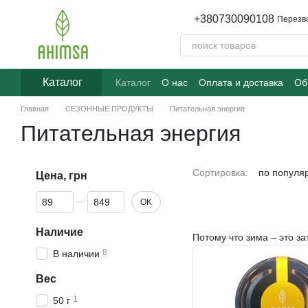
Перейти к основному контенту
+380730090108
Перезв
Каталог
Каталог
О нас
Оплата и доставка
Об
Часто задаваемые вопросы
Главная
СЕЗОННЫЕ ПРОДУКТЫ
Питательная энергия
Питательная энергия
Сортировка:
по популя
Цена, грн
От Цена, грн
До Цена, грн
OK
Наличие
Потому что зима – это за
8
В наличии
Вес
1
50 г