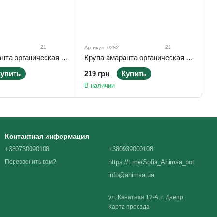
21
21
Артикул: 0292
Крупа амаранта органическая без глютена 400 г ТМ Ahimsa
Крупа амаранта органическая без глютена 800 г ТМ Ahimsa
Купить
219 грн
Купить
В наличии
Контактная информация
+380730090108
+380939000108
https://t.me/Sofia_Ahimsa_bot
Перезвонить вам?
info@ahimsa.ua
ул. Канатная 12-А, г. Днепр
Карта проезда