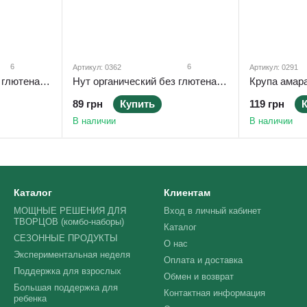
6
6
Артикул: 0362
Артикул: 0291
Нут органический без глютена 800 г ТМ Ahimsa
Нут органический без глютена 400 г ТМ Ahimsa
89 грн
Купить
119 грн
В наличии
В наличии
Каталог
Клиентам
МОЩНЫЕ РЕШЕНИЯ ДЛЯ
Вход в личный кабинет
ТВОРЦОВ (комбо-наборы)
Каталог
СЕЗОННЫЕ ПРОДУКТЫ
О нас
Экспериментальная неделя
Оплата и доставка
Поддержка для взрослых
Обмен и возврат
Большая поддержка для
Контактная информация
ребенка