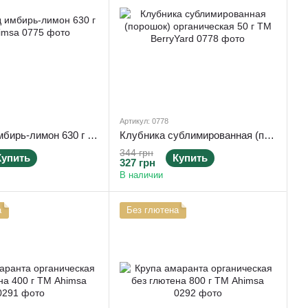
Артикул: 0778
Крем-мед имбирь-лимон 630 г TM Ahimsa
Клубника сублимированная (порошок) органическая 50 г ТМ BerryYard
344 грн
Купить
Купить
327 грн
В наличии
а
Без глютена