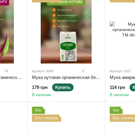
14
8
Артикул: 0068
Артикул: 0327
Мука амарантовая органическая без глютена 1 кг ТМ Ahimsa
Мука нутовая органическая без глютена 1 кг ТМ Ahimsa
179 грн
Купить
114 грн
В наличии
В наличии
Хит
Хит
Без глютена
Без глютен