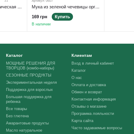
21
Артикул: 0607
Крупа амаранта органическая без глютена 800 г ТМ Ahimsa
Мука из зеленой чечевицы органическая (жерновая) 1 кг TM Ahimsa
169 грн
Купить
В наличии
Каталог
Клиентам
МОЩНЫЕ РЕШЕНИЯ ДЛЯ
Вход в личный кабинет
ТВОРЦОВ (комбо-наборы)
Каталог
СЕЗОННЫЕ ПРОДУКТЫ
О нас
Экспериментальная неделя
Оплата и доставка
Поддержка для взрослых
Обмен и возврат
Большая поддержка для
Контактная информация
ребенка
Отзывы о магазине
Все товары
Программа лояльности
Без глютена
Карта сайта
Амарантовые продукты
Часто задаваемые вопросы
Масло натуральное