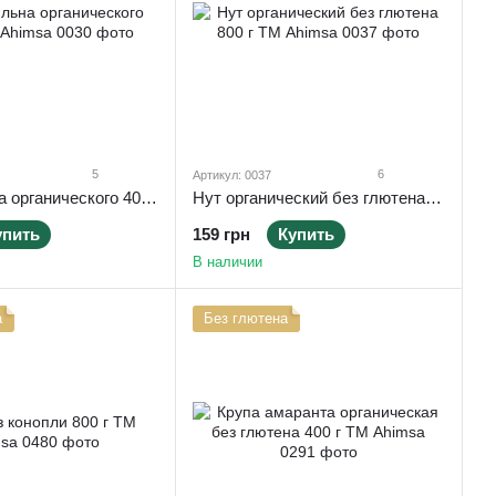
5
6
Артикул: 0037
Семена льна органического 408 г ТМ Ahimsa
Нут органический без глютена 800 г ТМ Ahimsa
упить
159 грн
Купить
В наличии
а
Без глютена