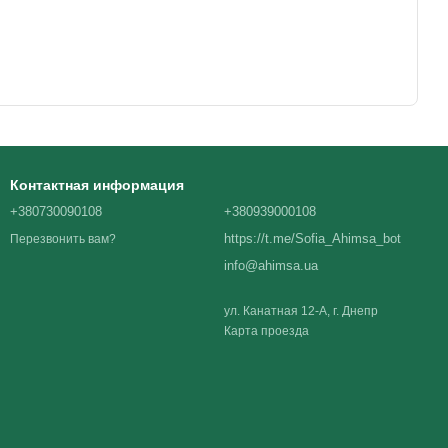
Контактная информация
+380730090108
+380939000108
https://t.me/Sofia_Ahimsa_bot
Перезвонить вам?
info@ahimsa.ua
ул. Канатная 12-А, г. Днепр
Карта проезда