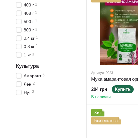
2
400 г
1
408 г
1
500 г
3
800 г
1
0.4 кг
1
0.8 кг
3
1 кг
Культура
Артикул: 0023
5
Амарант
2
Лён
204 грн
Купить
3
Нут
В наличии
Хит
Без глютена