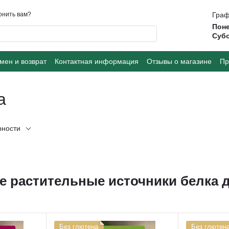
онить вам?
Граф
Поне
Суб
мен и возврат
Контактная информация
Отзывы о магазине
Пр
а
рности
 растительные источники белка 
Без глютена
Без глютен