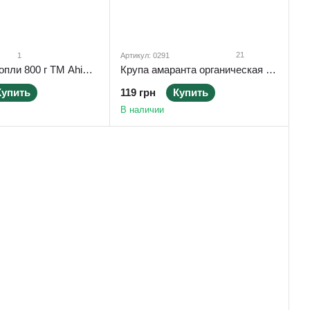
21
1
Артикул: 0291
Крупа амаранта органическая без глютена 400 г ТМ Ahimsa
Мука из конопли 800 г ТМ Ahimsa
119 грн
Купить
Купить
В наличии