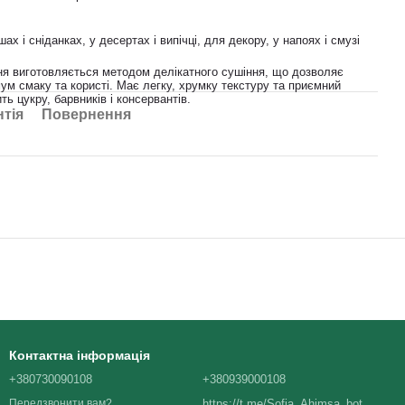
шах і сніданках, у десертах і випічці, для декору, у напоях і смузі
я виготовляється методом делікатного сушіння, що дозволяє
ум смаку та користі. Має легку, хрумку текстуру та приємний
ть цукру, барвників і консервантів.
нтія
Повернення
Контактна інформація
+380730090108
+380939000108
https://t.me/Sofia_Ahimsa_bot
Передзвонити вам?