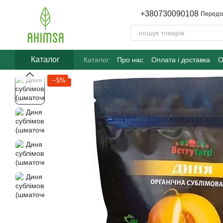
Перейти до основного контенту
+380730090108
Передз
Каталог
Каталог
Про нас
Оплата і доставка
О
−5%