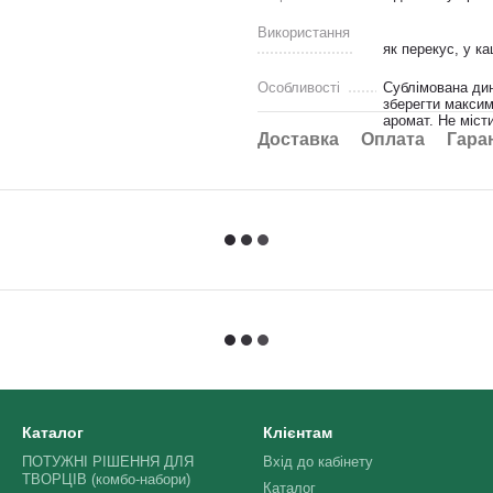
Використання
як перекус, у ка
Особливості
Сублімована дин
зберегти максим
аромат. Не місти
Доставка
Оплата
Гара
Каталог
Клієнтам
ПОТУЖНІ РІШЕННЯ ДЛЯ
Вхід до кабінету
ТВОРЦІВ (комбо-набори)
Каталог