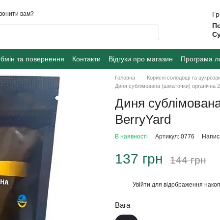
вонити вам?
Гр
По
Су
бмін та повернення
Контакти
Відгуки про магазин
Програма л
Головна
Корисні солодощі та цукроза
Диня сублімована (шматочки) органічна 2
Диня сублімована
BerryYard
В наявності
Артикул: 0776
Написа
137 грн
144 грн
Увійти
для відображення накоп
%
Вага