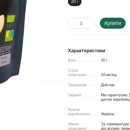
20 г
Купити
Характеристики
Вага
20 г
Строк
зберігання
24 місяці
Пакування
Дой-пак
Гарантії
Ми гарантуємо 1
датою виробницт
Країна
виробництва
Україна
Умови
За температури 
зберігання
від впливу прям