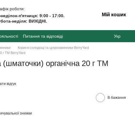
афік роботи:
Мій кошик
неділок-п'ятниця: 9:00 - 17:00.
бота-неділя: ВИХІДНІ.
ояльності
Питання та відповіді
Укр
мінники
Корисні солодощі та цукрозамінники BerryYard
0 г ТМ BerryYard
 (шматочки) органічна 20 г ТМ
ти відгук
В бажання
ичувальної знижки