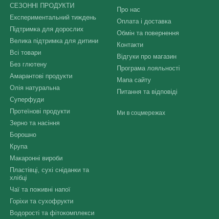
СЕЗОННІ ПРОДУКТИ
Про нас
Експериментальний тиждень
Оплата і доставка
Підтримка для дорослих
Обмін та повернення
Велика підтримка для дитини
Контакти
Всі товари
Відгуки про магазин
Без глютену
Програма лояльності
Амарантові продукти
Мапа сайту
Олія натуральна
Питання та відповіді
Суперфуди
Протеїнові продукти
Ми в соцмережах
Зерно та насіння
Борошно
Крупа
Макаронні вироби
Пластівці, сухі сніданки та
хлібці
Чаї та поживні напої
Горіхи та сухофрукти
Водорості та фітокомплекси