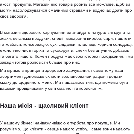
якості продуктів. Магазин еко товарів робить все можливе, щоб ви
могли насолоджуватися смачними стравами й водночас дбати про
своє здоров'я.
В магазині здорового харчування ви знайдете натуральні крупи та
злаки, веганські продукти, спеції, макаронні вироби, сири, паштети
та ковбаси, консервацію, сухі сніданки, пластівці, корисні солодощі,
екологічно чисті горіхи та сухофрукти, снеки без штучних добавок
та багато іншого. Кожен продукт має свою історію походження, і ми
завжди готові розповісти більше про них.
Ми віримо в принципи здорового харчування, і саме тому наш
асортимент допоможе скласти збалансований раціон і додати
смаку до щоденного меню. Ми пишаємось тим, що можемо бути
вашими провідниками у світі смачної та корисної їжі.
Наша місія - щасливий клієнт
У нашому бізнесі найважливішою є турбота про покупців. Ми
розуміємо, що клієнти - серце нашого успіху, і саме вони надають