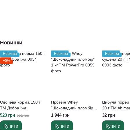
Новинки
Новинка
Новинка
Новинка
−5%
Овочева норма 150 г
Протеїн Whey
Цибуля порей
ТМ Добра їжа
"Шоколадний пломбір"
20 г TM Ahims
1 кг ТМ PowerPro
523 грн
1 944 грн
32 грн
551 грн
Купити
Купити
Купити