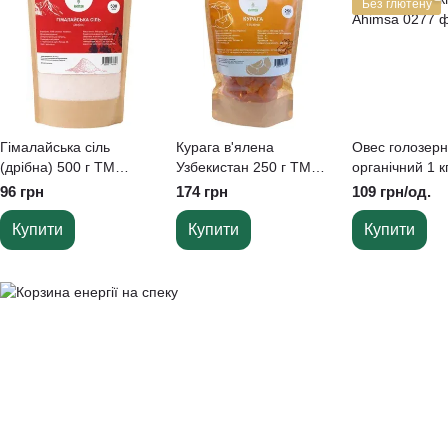
Без глютену
Гімалайська сіль
Курага в'ялена
Овес голозер
(дрібна) 500 г TM
Узбекистан 250 г ТМ
органічний 1 к
Ahimsa
Ahimsa
Ahimsa
96 грн
174 грн
109 грн/од.
Купити
Купити
Купити