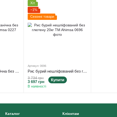
Хіт
−1%
Сезонні товари
Артикул: 0696
Крупа амаранту органічна без глютену 20 кг ТМ Ahimsa
Рис бурий нешліфований без глютену 20кг TM Ahimsa
3 734 грн
Купити
3 697 грн
В наявності
Каталог
Клієнтам