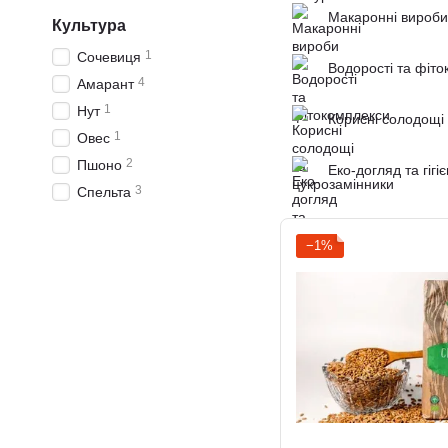
Макаронні вироби
Культура
1
Сочевиця
Водорості та фіт
4
Амарант
1
Нут
Корисні солодощі 
1
Овес
2
Пшоно
Еко-догляд та гігі
3
Спельта
−1%