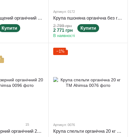
Артикул: 0172
Овес Неочищений органічний 20 кг TM Ahimsa
Крупа пшоняна органічна без глютену 20 кг TM Ahimsa
2 799 грн
Купити
Купити
2 771 грн
В наявності
−1%
у
15
Артикул: 0076
Овес голозерний органічний 20 кг TM Ahimsa
Крупа спельти органічна 20 кг ТМ Ahimsa