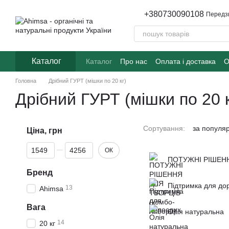
Перейти до основного контенту
+380730090108
Передз
Каталог
Каталог
Про нас
Оплата і доставка
О
Головна
Дрібний ГУРТ (мішки по 20 кг)
Дрібний ГУРТ (мішки по 20 к
Сортування:
за популя
Ціна, грн
Від Ціна, грн
До Ціна, грн
ОК
ПОТУЖНІ РІШЕНН
Бренд
Підтримка для до
13
Ahimsa
Вага
Олія натуральна
14
20 кг