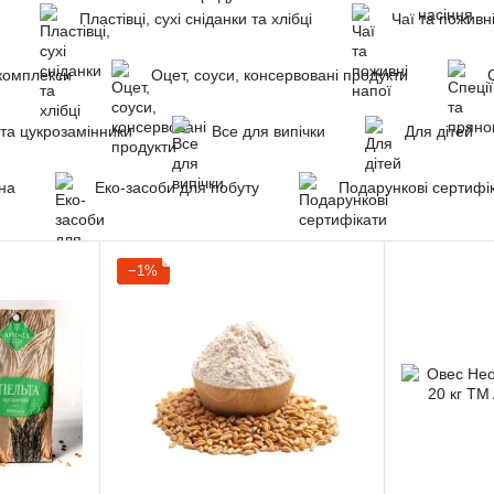
Пластівці, сухі сніданки та хлібці
Чаї та поживн
окомплекси
Оцет, соуси, консервовані продукти
та цукрозамінники
Все для випічки
Для дітей
єна
Еко-засоби для побуту
Подарункові сертифі
−1%