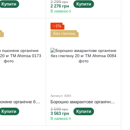
2 299 грн
Купити
Купити
2 276 грн
В наявності
−1%
у
Без глютену
Артикул: 0084
Борошно пшоняне органічне без глютену 20 кг TM Ahimsa
Борошно амарантове органічне без глютену 20 кг ТМ Ahimsa
3 599 грн
Купити
Купити
3 563 грн
В наявності