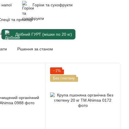
і напої
Горіхи та сухофрукти
Спеції та прянощі
Дрібний ГУРТ (мішки по 20 кг)
кати
Рішення за станом
−1%
Без глютену