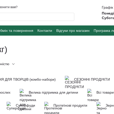
вонити вам?
Графік
Понеді
Субота
бмін та повернення
Контакти
Відгуки про магазин
Програма л
г)
рністю
Я ДЛЯ ТВОРЦІВ (комбо-набори)
СЕЗОННІ ПРОДУКТИ
рослих
Велика підтримка для дитини
Всі товари
Суперфуди
Протеїнові продукти
Зерн