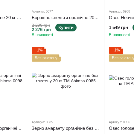
Артикул: 0077
Артикул: 0988
Зерно спельти органічне 20 кг ТМ Ahimsa
Борошно спельти органічне 20 кг жорнового помелу ТМ Ahimsa
2 299 грн
Купити
1 549 грн
2 276 грн
В наявності
В наявності
−1%
−1%
Без глютену
Без глютен
Артикул: 0085
Артикул: 0096
Пластівці амарантові органічні без глютену 20 кг ТМ Ahimsa
Зерно амаранту органічне без глютену 20 кг ТМ Ahimsa