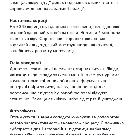
захищає шкіру від дії різних подразнювальних агентів і
сприяє зменшенню запальної реакції.
Настоянка кориці
На 50 % кориця складається з клітковини, яка відновлює
власний здоровий мікробіом шкіри. Вітаміни й мінерали
живлять шкіру. Серед інших корисних складових —
коричний альдегід, який має фунгіцидні властивості,
запобігаючи розвитку молочниці.
Олія макадамії
Джерело незамінних і насичених жирних кислот. Ліпіди,
які входять до складу захисної мантії та є структурними
компонентами клітинних оболонок, формують на
поверхні шкіри захисну плівку, що перешкоджає
пересиханню епідермісу, запобігає появі відчуття
стягнення. Захищають ніжну шкіру від тертя й ушкоджень.
Фітоглікоген
Отримується із зерен солодкої кукурудзи за допомогою
нового запатентованого «зеленого» процесу. Є поживним
субстратом для Lactobacillus, підтримує вагінальну