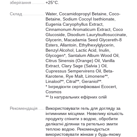
зберігання
+25°С.
Склад
Water, Cocamidopropyl Betaine, Coco-
Betaine, Sodium Cocoyl Isethionate,
Eugenia Caryophyllus Еxtract,
Cinnamonum Aromaticum Еxtract, Coco
Glucoside, Disodium Laurylsulfosuccinate,
Glycerin, Macadamia Seed Glycereth-8
Esters, Allantoin, Ethylhexylglycerin,
Benzyl Alcohol, Lactic Acid, Inulin,
Glycogen*, Santalum Album Wood Oil,
Citrus Sinensis (Orange) Oil, Vanilla
Extract, Clary Sage (Salvia ) Oil,
Cupressus Sempervirens Oil, Beta-
Karotene, Rye Malt, Limonene**,
Linalool**, Citral**, Geraniol**.
* Інгредієнти сертифіковані Ecocert,
Cosmos
** Із натуральних ефірних олій
Рекомендація
Використовувати гель для догляду за
інтимними місцями. Невелику кількість
продукту спінити з водою, обробити
делікатні ділянки та ретельно змити
теплою водою. Рекомендується
використовувати жінкам у будь-якому