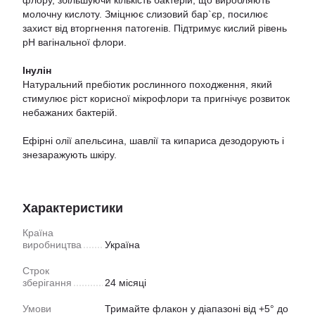
флору, збільшуючи кількість бактерій, що виробляють
молочну кислоту. Зміцнює слизовий бар`єр, посилює
захист від вторгнення патогенів. Підтримує кислий рівень
pH вагінальної флори.
Інулін
Натуральний пребіотик рослинного походження, який
стимулює ріст корисної мікрофлори та пригнічує розвиток
небажаних бактерій.
Ефірні олії апельсина, шавлії та кипариса дезодорують і
знезаражують шкіру.
Характеристики
Країна
виробництва
Україна
Строк
зберігання
24 місяці
Умови
Тримайте флакон у діапазоні від +5° до