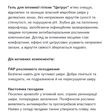
Гель для інтимної гігієни
"Цитрус"
м’яко очищує,
відновлює та захищає власний мікробіом шкіри у
делікатних зонах, без неприємних відчуттів сухості та
стягнутості, не порушуючи рН. Згубно діє на патогенну
мікрофлору, запобігаючи інфекційним захворюванням,
завдяки потужним антибактеріальним рослинним
компонентам. Догляд за інтимними місцями стає
комфортним, ефірні олії цитрусових усувають неприємні
запахи, а відчуття свіжості зберігається надовго.
Дія активних компонентів:
ПАР рослинного походження
Безпечні навіть для чутливої шкіри. Добре піняться та
очищують, не подразнюючи й не пересушуючи шкіру.
Настоянка гвоздики
Посилює кровообіг у інтимній зоні, сприяє регенерації
шкіри, попереджає запалення. Поліфеноли рослини
виявляють антимікробні та протигрибкові властивості.
Наявні у складі гвоздики таніни утворюють плівку, яка