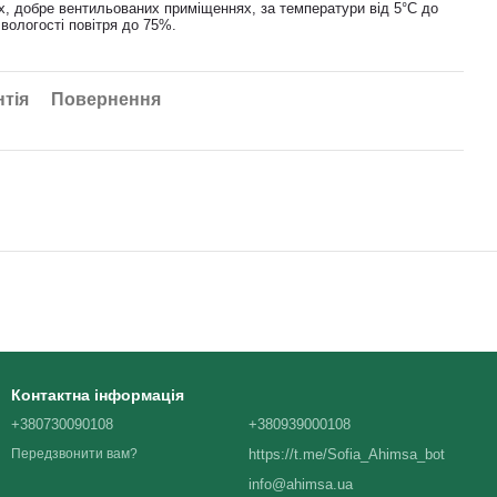
их, добре вентильованих приміщеннях, за температури від 5°C до
 вологості повітря до 75%.
нтія
Повернення
Контактна інформація
+380730090108
+380939000108
https://t.me/Sofia_Ahimsa_bot
Передзвонити вам?
info@ahimsa.ua