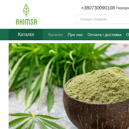
Перейти до основного контенту
+380730090108
Передз
Каталог
Каталог
Про нас
Оплата і доставка
О