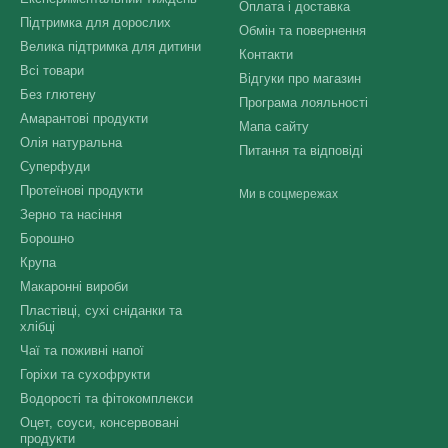
Оплата і доставка
Підтримка для дорослих
Обмін та повернення
Велика підтримка для дитини
Контакти
Всі товари
Відгуки про магазин
Без глютену
Програма лояльності
Амарантові продукти
Мапа сайту
Олія натуральна
Питання та відповіді
Суперфуди
Протеїнові продукти
Ми в соцмережах
Зерно та насіння
Борошно
Крупа
Макаронні вироби
Пластівці, сухі сніданки та
хлібці
Чаї та поживні напої
Горіхи та сухофрукти
Водорості та фітокомплекси
Оцет, соуси, консервовані
продукти