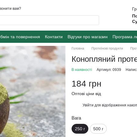
вонити вам?
Гр
По
Су
бмін та повернення
Контакти
Відгуки про магазин
Програма л
Головна
Протеїнові продукти
Прот
Конопляний проте
В наявності
Артикул: 0939
Написа
184 грн
Оптові ціни від
Увійти
для відображення накоп
%
Вага
250 г
500 г