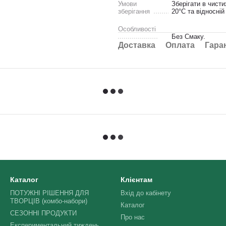
Умови
Зберігати в чист
зберігання
20°C та відносній
Особливості
Без Смаку.
Доставка
Оплата
Гара
Каталог
Клієнтам
ПОТУЖНІ РІШЕННЯ ДЛЯ
Вхід до кабінету
ТВОРЦІВ (комбо-набори)
Каталог
СЕЗОННІ ПРОДУКТИ
Про нас
Експериментальний тиждень