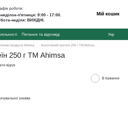
афік роботи:
Мій кошик
неділок-п'ятниця: 9:00 - 17:00.
бота-неділя: ВИХІДНІ.
ояльності
Питання та відповіді
Укр
еїнові продукти Ahimsa
Конопляний протеїн 250 г TM Ahimsa
їн 250 г TM Ahimsa
ти відгук
В бажання
ичувальної знижки