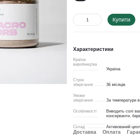
Купити
Характеристики
Країна
виробництва
Україна
Строк
зберігання
36 місяців
Умови
зберігання
За температури ві
Особливості
Виводить солі важ
консерванти, барв
Склад
Активований цеолі
Доставка
Оплата
Гара