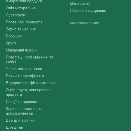
Амарантові продукти
Мапа сайту
Олія натуральна
Питання та відповіді
Суперфуди
Протеїнові продукти
Ми в соцмережах
Зерно та насіння
Борошно
Крупа
Макаронні вироби
Пластівці, сухі сніданки та
хлібці
Чаї та поживні напої
Горіхи та сухофрукти
Водорості та фітокомплекси
Оцет, соуси, консервовані
продукти
Спеції та прянощі
Корисні солодощі та
цукрозамінники
Все для випічки
Для дітей