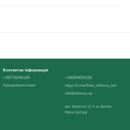
Контактна інформація
+380730090108
+380939000108
https://t.me/Sofia_Ahimsa_bot
Передзвонити вам?
info@ahimsa.ua
вул. Канатна 12-А, м. Дніпро
Мапа проїзду