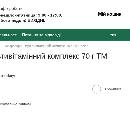
афік роботи:
Мій кошик
неділок-п'ятниця: 9:00 - 17:00.
бота-неділя: ВИХІДНІ.
ояльності
Питання та відповіді
Укр
Макросорб – мультивітамінний комплекс 70 г ТМ Сhoice
тивітамінний комплекс 70 г ТМ
ти відгук
В бажання
ичувальної знижки