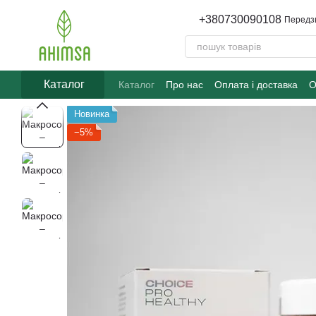
Перейти до основного контенту
+380730090108
Передз
Каталог
Каталог
Про нас
Оплата і доставка
О
Новинка
−5%