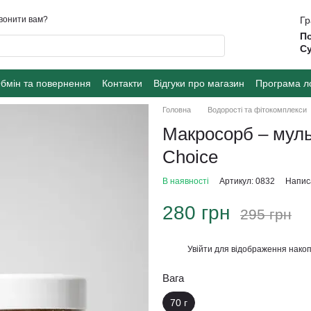
вонити вам?
Гр
По
Су
бмін та повернення
Контакти
Відгуки про магазин
Програма л
Головна
Водорості та фітокомплекси
Макросорб – муль
Сhoice
В наявності
Артикул: 0832
Написа
280 грн
295 грн
Увійти
для відображення накоп
%
Вага
70 г