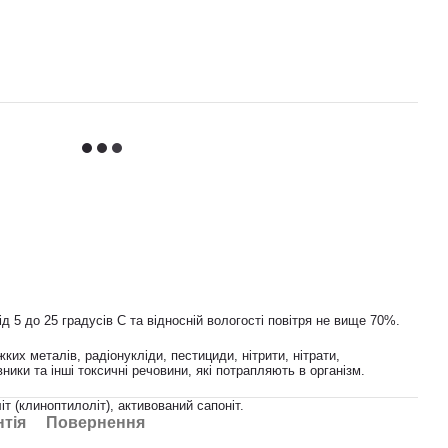
д 5 до 25 градусів С та відносній вологості повітря не вище 70%.
ких металів, радіонукліди, пестициди, нітрити, нітрати,
ники та інші токсичні речовини, які потрапляють в організм.
т (клиноптилоліт), активований сапоніт.
нтія
Повернення