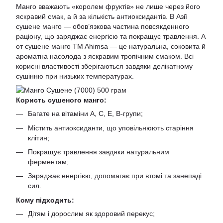
Манго вважають «королем фруктів» не лише через його
яскравий смак, а й за кількість антиоксидантів. В Азії
сушене манго — обов’язкова частина повсякденного
раціону, що заряджає енергією та покращує травлення. А
от сушене манго TM Ahimsa — це натуральна, соковита й
ароматна насолода з яскравим тропічним смаком. Всі
корисні властивості зберігаються завдяки делікатному
сушінню при низьких температурах.
Користь сушеного манго:
Багате на вітаміни A, C, E, B-групи;
Містить антиоксиданти, що уповільнюють старіння
клітин;
Покращує травлення завдяки натуральним
ферментам;
Заряджає енергією, допомагає при втомі та занепаді
сил.
Кому підходить:
Дітям і дорослим як здоровий перекус;