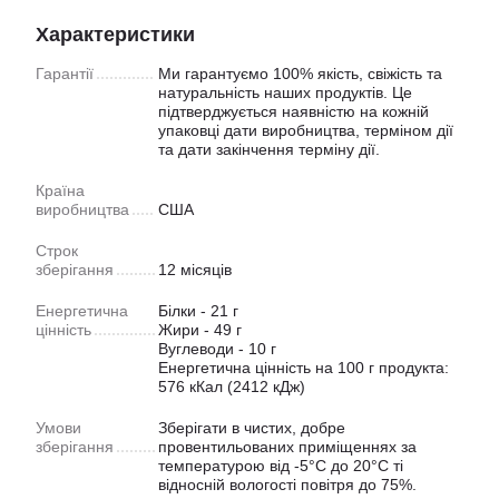
Характеристики
Гарантії
Ми гарантуємо 100% якість, свіжість та
натуральність наших продуктів. Це
підтверджується наявністю на кожній
упаковці дати виробництва, терміном дії
та дати закінчення терміну дії.
Країна
виробництва
США
Строк
зберігання
12 місяців
Енергетична
Білки - 21 г
цінність
Жири - 49 г
Вуглеводи - 10 г
Енергетична цінність на 100 г продукта:
576 кКал (2412 кДж)
Умови
Зберігати в чистих, добре
зберігання
провентильованих приміщеннях за
температурою від -5°C до 20°C ті
відносній вологості повітря до 75%.