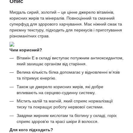
Опис
Мигдаль сирий, золотий – це цінне джерело вітамінів,
корисних жирів та мінералів. Повноцінний та смачний
суперфуд для здорового харчування. Має ніжний смак та
приємну текстуру, підходить для перекусів і приготування
різноманітних страв.
Чим корисний?
Вітамін Е в складі виступає потужним антиоксидантом,
який захищає організм від старіння.
Велика кількість білка допомагає у відновленні м’язів
та пітримує енергію.
Також це джерело корисних жирів, які добре
впливають на серцево-судинну систему.
Містить калій та магній, який сприяє нормалізації
тиску та покращує роботу нервової системи.
Завдяки жирним кислотам та біотину у складі, горіх
сприяє здоров’ю та красі шкіри й волосся.
Для кого підходить?