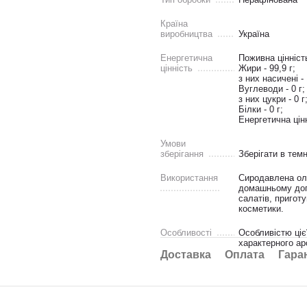
Країна
виробництва
Україна
Енергетична
Поживна цінніст
цінність
Жири - 99,9 г;
з них насичені - 
Вуглеводи - 0 г;
з них цукри - 0 г
Білки - 0 г;
Енергетична цінн
Умови
зберігання
Зберігати в темн
Використання
Сиродавлена олі
домашньому догл
салатів, пригот
косметики.
Особливості
Особливістю ціє
характерного ар
Доставка
Оплата
Гара