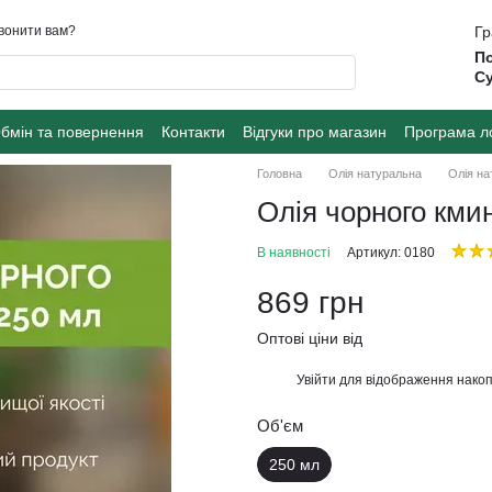
вонити вам?
Гр
По
Су
бмін та повернення
Контакти
Відгуки про магазин
Програма л
Головна
Олія натуральна
Олія на
Олія чорного кми
В наявності
Артикул: 0180
869 грн
Оптові ціни від
Увійти
для відображення накоп
%
Об'єм
250 мл