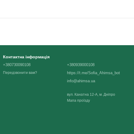
Контактна інформація
+380730090108
+380939000108
https://t.me/Sofia_Ahimsa_bot
Передзвонити вам?
info@ahimsa.ua
вул. Канатна 12-А, м. Дніпро
Мапа проїзду