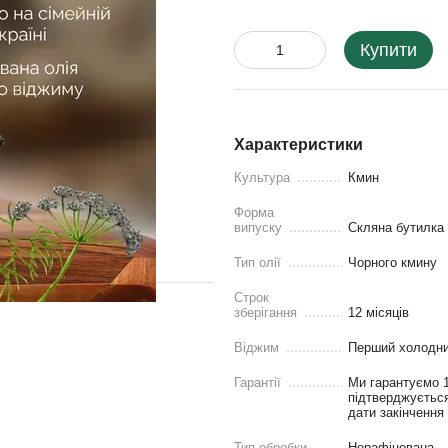
Купити
Характеристики
Культура
Кмин
Форма
випуску
Скляна бутилка
Тип олії
Чорного кмину
Строк
зберігання
12 місяців
Віджим
Перший холодни
Гарантії
Ми гарантуємо 1
підтверджується
дати закінчення 
Тип обробки
Нерафінована