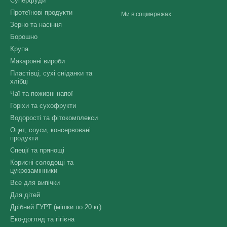
Суперфуди
Протеїнові продукти
Ми в соцмережах
Зерно та насіння
Борошно
Крупа
Макаронні вироби
Пластівці, сухі сніданки та
хлібці
Чаї та поживні напої
Горіхи та сухофрукти
Водорості та фітокомплекси
Оцет, соуси, консервовані
продукти
Спеції та прянощі
Корисні солодощі та
цукрозамінники
Все для випічки
Для дітей
Дрібний ГУРТ (мішки по 20 кг)
Еко-догляд та гігієна