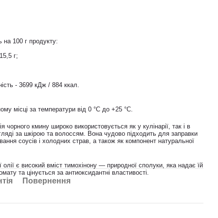
ь на 100 г продукту:
15,5 г;
;
ість - 3699 кДж / 884 ккал.
ому місці за температури від 0 °C до +25 °C.
я чорного кмину широко використовується як у кулінарії, так і в
яді за шкірою та волоссям. Вона чудово підходить для заправки
ування соусів і холодних страв, а також як компонент натуральної
ї олії є високий вміст тимохінону — природної сполуки, яка надає їй
омату та цінується за антиоксидантні властивості.
нтія
Повернення