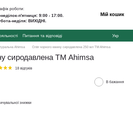
афік роботи:
Мій кошик
неділок-п'ятниця: 9:00 - 17:00.
бота-неділя: ВИХІДНІ.
ояльності
Питання та відповіді
Укр
туральна Ahimsa
Олія чорного кмину сиродавлена 250 мл TM Ahimsa
ну сиродавлена TM Ahimsa
18 відгуків
В бажання
ичувальної знижки