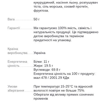
кукурудзяний, насіння льону, розпушувач
тіста, сіль морська, соєвий протеїн,
фруктоза.
Вага
50 г
Гарантії
Ми гарантуємо 100% якість, свіжість і
натуральність продукції. Це підтверджено
датою виробництва та терміном
придатності на упаковці.
Країна
виробництва
Україна
Енергетична
Білки: 11 г
цінність
Жири: 19.5 г
Вуглеводи: 69.8 г
Енергетична цінність на 100 г продукту:
ккал 478 / 2001.29 КДж
Умови
При температурі 15-25°C та відносній
зберігання
вологості повітря не більше 75%.
Оберігати від впливу прямих сонячних
променів