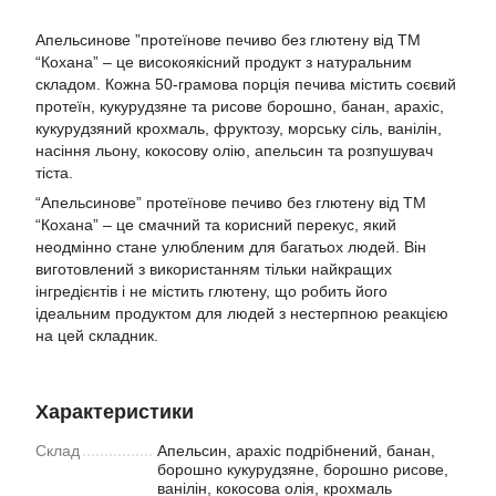
Апельсинове ”протеїнове печиво без глютену від ТМ
“Кохана” – це високоякісний продукт з натуральним
складом. Кожна 50-грамова порція печива містить соєвий
протеїн, кукурудзяне та рисове борошно, банан, арахіс,
кукурудзяний крохмаль, фруктозу, морську сіль, ванілін,
насіння льону, кокосову олію, апельсин та розпушувач
тіста.
“Апельсинове” протеїнове печиво без глютену від ТМ
“Кохана” – це смачний та корисний перекус, який
неодмінно стане улюбленим для багатьох людей. Він
виготовлений з використанням тільки найкращих
інгредієнтів і не містить глютену, що робить його
ідеальним продуктом для людей з нестерпною реакцією
на цей складник.
Характеристики
Склад
Апельсин, арахіс подрібнений, банан,
борошно кукурудзяне, борошно рисове,
ванілін, кокосова олія, крохмаль