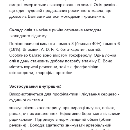
смерті, смертельних захворювань на землі. Олія рижію -
ще один чудовий представник рослинного масла, що
дозволяє Вам залишатися молодими і красивими.
Склад:
олія з насіння рижію отримане методом
холодного віджиму.
Поліненасичені кислоти - омега-3 (близько 40%) і омега-6
(18%). Вітаміни: А, D, F, K, бета-каротин, магній.
Особливо багато воно вмістом токоферолу. Одна ложка
олії в день становить добову потребу вітаміну Е. Воно
містить корисні речовини, такі як: фосфоліпіди,
фітостероли, хлорофіл, протеїни.
Застосування внутрішнє:
Використовується для профілактики і лікування серцево -
судинної системи.
знижує рівень холестерину, при виразці шлунка, опіках,
ранах, очних запаленнях. Ефективно бореться з вільними
радикалами. Підтримує в нормі ліпідний обмін (обмін
речовин) . Володіє здатністю знижувати артеріальний