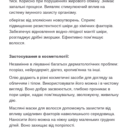
тиск. Корисно при порушеннях жирового обміну. Знімає
запальні процеси. Виявляє стимулюючий вплив на
систему імунного захисту організму.
оберігає від злоякісних новоутворень. Сприяє
підвищенню резистентності шкіри до хімічних факторів.
Забезпечує відновлення водно-ліпідної мантії шкіри,
розгладжує дрібні зморшки. Ефективно пом'якшує
волосся.
Застосування в косметології:
Незамінне в лікуванні багатьох дерматологічних проблем:
псоріаз, нейродерміт, діатез, кропив'янка та інші.
Олію додають в різні косметичні засоби для догляду за
обличчям і тілом. Використовувати його можна і в чистому
вигляді. Воно добре засвоюється, глибоко проникає в
пори шкіри, надає пом'якшувальну, зволожуючу, живильну
дію.
Масляні маски для волосся допоможуть захистити від
впливу шкідливих факторів навколишнього середовища.
Наносити його можна на ніжну шкіру маленьких грудних
дітей. Воно захищає від попрілості.