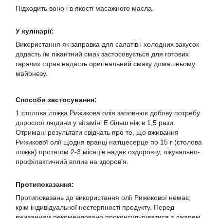
Підходить воно і в якості масажного масла.
У кулінарії:
Використання як заправка для салатів і холодних закусок
додасть їм пікантний смак застосовується для готових
гарячих страв надасть оригінальний смаку домашньому
майонезу.
Способи застосування:
1 столова ложка Рижикова олія заповнює добову потребу
дорослої людини у вітаміні Е більш ніж в 1,5 рази.
Отримані результати свідчать про те, що вживання
Рижикової олії щодня вранці натщесерце по 15 г (столова
ложка) протягом 2-3 місяців надає оздоровчу, лікувально-
профілактичний вплив на здоров'я.
Протипоказання:
Протипоказань до використання олії Рижикової немає,
крім індивідуальної нестерпності продукту. Перед
вживанням рекомендовано проконсультуватися з лікарем