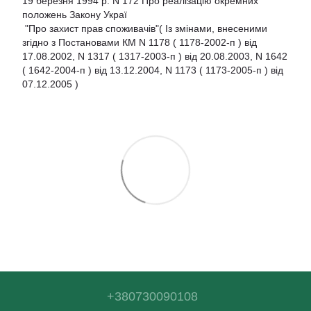
19 березня 1994 р. N 172 Про реалізацію окремних
положень Закону Украї
"Про захист прав споживачів"( Із змінами, внесеними
згідно з Постановами КМ N 1178 ( 1178-2002-п ) від
17.08.2002, N 1317 ( 1317-2003-п ) від 20.08.2003, N 1642
( 1642-2004-п ) від 13.12.2004, N 1173 ( 1173-2005-п ) від
07.12.2005 )
+380730090108