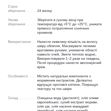
Строк
зберігання
24 місяці
Умови
Зберігати в сухому місці при
зберігання
температурі від +5°C до +25°C, уникати
прямого потрапляння сонячних
променів.
Використання
Нанести невелику кількість на вологу
шкіру обличчя, Масажувати легкими
круговими рухами, уникаючи області
навколо очей, Змити теплою водою,
Використовувати 1–2 рази на тиждень,
Після процедури нанести зволожуючий
крем.
Особливості
Містить натуральні компоненти з
морквяним екстрактом, Делікатно
відлущує ороговілі клітини, Покращує
текстуру та тон шкіри.
Склад
Очищена вода (дистилят), олія оливи
європейської, сухий екстракт моркви,
олія ши, олія насіння макадамії
терніфолії, олія насіння крамбі