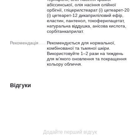
абіссинської, олія насіння олійної
орбігнії, гліцерилстеарат (і) цетеарет-20
(і) цетеарет-12 дикаприліловий ефір,
еластин, пантенол, токоферилацетат,
натуральна віддушка, анісова кислота,
сорбітанкаприлат.
Рекомендація
Рекомендується для нормальної,
комбінованої та тьмяної шкіри.
Використовуйте 1–2 рази на тиждень
для м’якого оновлення та покращення
кольору обличчя.
Відгуки
Додайте перший відгук