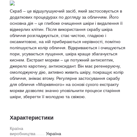
Скраб – це відшулушуючий засіб, який застосовується в
додаткових процедурах по догляду за обличчям. Його
основна дія – це глибоке очищення шкіри і видалення її
відмерлих клітин. Після використання скрабу шкіра
обличчя розгладжується, стає чистою, гладкою і
оксамитовою, на ній прибираються нерівності, помітно
поліпшується колір обличчя. Відкриваються і очищуються
пори, усувається лущення, шкіра краще збагачується
киснем. Екстракт моркви – це потужний антисептик,
джерело каротину, антиоксидант. Він має регенеруючу,
омолоджуючу дію, активно живить шкіру, покращує колір
обличчя, знімає втому. Регулярне застосування скрабу
для обличчя «Морквяного» на основі сухого екстракту
моркви дозволяє значно уповільнити процеси старіння
шкіри, зберегти її молодою та свіжою.
Характеристики
Країна
виробництва
Україна