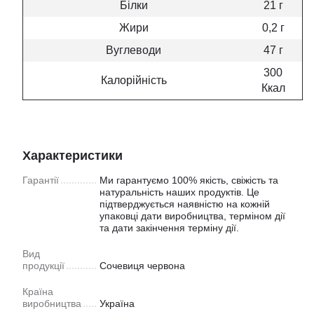
Білки
21 г
Жири
0,2 г
Вуглеводи
47 г
300
Калорійність
Ккал
Характеристики
Гарантії
Ми гарантуємо 100% якість, свіжість та
натуральність наших продуктів. Це
підтверджується наявністю на кожній
упаковці дати виробництва, терміном дії
та дати закінчення терміну дії.
Вид
продукції
Сочевиця червона
Країна
виробництва
Україна