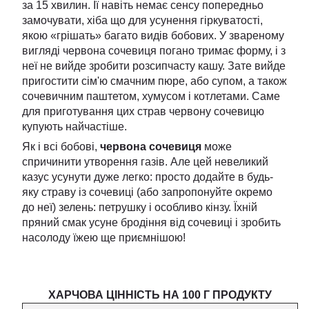
за 15 хвилин. Її навіть немає сенсу попередньо
замочувати, хіба що для усунення гіркуватості,
якою «грішать» багато видів бобових. У звареному
вигляді червона сочевиця погано тримає форму, і з
неї не вийде зробити розсипчасту кашу. Зате вийде
пригостити сім'ю смачним пюре, або супом, а також
сочевичним паштетом, хумусом і котлетами. Саме
для приготування цих страв червону сочевицю
купують найчастіше.
Як і всі бобові,
червона сочевиця
може
спричинити утворення газів. Але цей невеликий
казус усунути дуже легко: просто додайте в будь-
яку страву із сочевиці (або запропонуйте окремо
до неї) зелень: петрушку і особливо кінзу. Їхній
пряний смак усуне бродіння від сочевиці і зробить
насолоду їжею ще приємнішою!
ХАРЧОВА ЦІННІСТЬ НА 100 Г ПРОДУКТУ