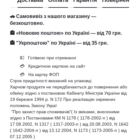
Доставка
Оплата
Гарантія
Повернення
🚗 Самовивіз з нашого магазину —
безкоштовно.
🏤 «Нововю поштою» по Україні — від 70 грн.
🏤 "Укрпоштою" по Україні — від 35 грн.
💵 Готівкою при отриманні
💳 Кредитною карткою на сайт
💳 На картку ФОП
Строк придатності вказаний на упаковці.
Харчові продукти не передбачаються до повернення або
обміну згідно з постановою Кабінету Міністрів України від
19 березня 1994 р. N 172 Про реалізацію окремних
положень Закону Украї
"Про захист прав споживачів"( Із змінами, внесеними
згідно з Постановами КМ N 1178 ( 1178-2002-п ) від
17.08.2002, N 1317 ( 1317-2003-п ) від 20.08.2003, N 1642
( 1642-2004-п ) від 13.12.2004, N 1173 ( 1173-2005-п ) від
07.12.2005 )