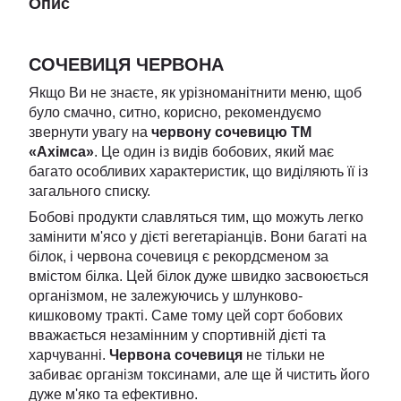
Опис
СОЧЕВИЦЯ ЧЕРВОНА
Якщо Ви не знаєте, як урізноманітнити меню, щоб
було смачно, ситно, корисно, рекомендуємо
звернути увагу на
червону сочевицю ТМ
«Ахімса»
. Це один із видів бобових, який має
багато особливих характеристик, що виділяють її із
загального списку.
Бобові продукти славляться тим, що можуть легко
замінити м'ясо у дієті вегетаріанців. Вони багаті на
білок, і червона сочевиця є рекордсменом за
вмістом білка. Цей білок дуже швидко засвоюється
організмом, не залежуючись у шлунково-
кишковому тракті. Саме тому цей сорт бобових
вважається незамінним у спортивній дієті та
харчуванні.
Червона сочевиця
не тільки не
забиває організм токсинами, але ще й чистить його
дуже м'яко та ефективно.