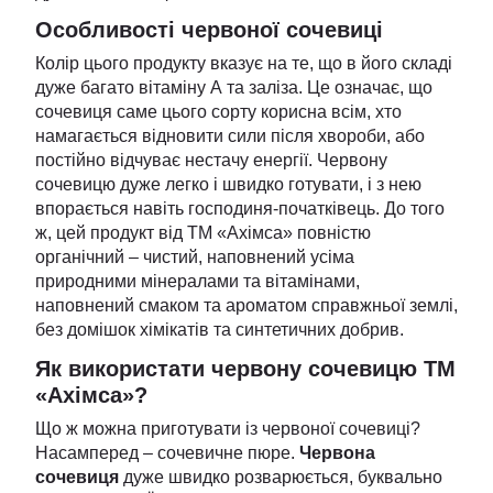
Особливості червоної сочевиці
Колір цього продукту вказує на те, що в його складі
дуже багато вітаміну А та заліза. Це означає, що
сочевиця саме цього сорту корисна всім, хто
намагається відновити сили після хвороби, або
постійно відчуває нестачу енергії. Червону
сочевицю дуже легко і швидко готувати, і з нею
впорається навіть господиня-початківець. До того
ж, цей продукт від ТМ «Ахімса» повністю
органічний – чистий, наповнений усіма
природними мінералами та вітамінами,
наповнений смаком та ароматом справжньої землі,
без домішок хімікатів та синтетичних добрив.
Як використати червону сочевицю ТМ
«Ахімса»?
Що ж можна приготувати із червоної сочевиці?
Насамперед – сочевичне пюре.
Червона
сочевиця
дуже швидко розварюється, буквально