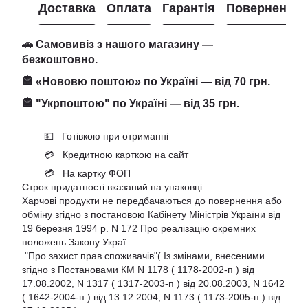
Доставка
Оплата
Гарантія
Повернення
🚗 Самовивіз з нашого магазину —
безкоштовно.
🏤 «Нововю поштою» по Україні — від 70 грн.
🏤 "Укрпоштою" по Україні — від 35 грн.
💵 Готівкою при отриманні
💳 Кредитною карткою на сайт
💳 На картку ФОП
Строк придатності вказаний на упаковці.
Харчові продукти не передбачаються до повернення або
обміну згідно з постановою Кабінету Міністрів України від
19 березня 1994 р. N 172 Про реалізацію окремних
положень Закону Украї
"Про захист прав споживачів"( Із змінами, внесеними
згідно з Постановами КМ N 1178 ( 1178-2002-п ) від
17.08.2002, N 1317 ( 1317-2003-п ) від 20.08.2003, N 1642
( 1642-2004-п ) від 13.12.2004, N 1173 ( 1173-2005-п ) від