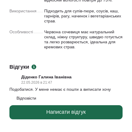
Використання
Підходить для супів-пюре, соусів, каш,
гарнірів, рагу, начинок і вегетаріанських
страв.
Особливості
Червона сочевиця має натуральний
склад, ніжну структуру, швидко готується
та легко розварюється, ідеальна для
кремових страв.
Відгуки
1
Діденко Галина Іванівна
22.05.2026 в 21:47
Подобатися. У мене немає є пошти а виписати хочу
Відповісти
Написати відгук