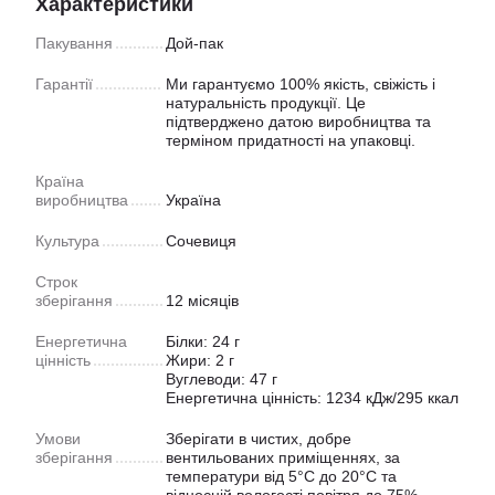
Характеристики
Пакування
Дой-пак
Гарантії
Ми гарантуємо 100% якість, свіжість і
натуральність продукції. Це
підтверджено датою виробництва та
терміном придатності на упаковці.
Країна
виробництва
Україна
Культура
Сочевиця
Строк
зберігання
12 місяців
Енергетична
Білки: 24 г
цінність
Жири: 2 г
Вуглеводи: 47 г
Енергетична цінність: 1234 кДж/295 ккал
Умови
Зберігати в чистих, добре
зберігання
вентильованих приміщеннях, за
температури від 5°C до 20°C та
відносній вологості повітря до 75%.