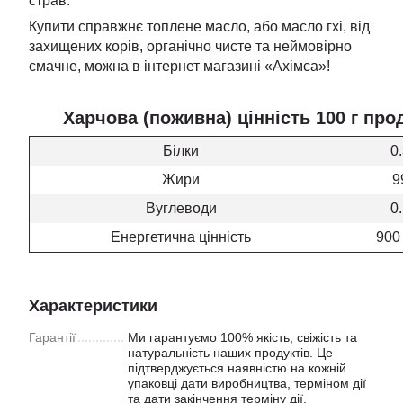
страв.
Купити справжнє топлене масло, або масло гхі, від
захищених корів, органічно чисте та неймовірно
смачне, можна в інтернет магазині «Ахімса»!
Харчова (поживна) цінність 100 г про
Білки
0.
Жири
9
Вуглеводи
0.
Енергетична цінність
900
Характеристики
Гарантії
Ми гарантуємо 100% якість, свіжість та
натуральність наших продуктів. Це
підтверджується наявністю на кожній
упаковці дати виробництва, терміном дії
та дати закінчення терміну дії.