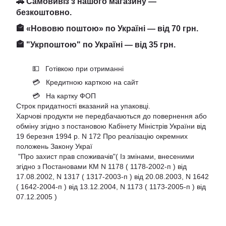
🚗 Самовивіз з нашого магазину —
безкоштовно.
🏤 «Нововю поштою» по Україні — від 70 грн.
🏤 "Укрпоштою" по Україні — від 35 грн.
💵 Готівкою при отриманні
💳 Кредитною карткою на сайт
💳 На картку ФОП
Строк придатності вказаний на упаковці.
Харчові продукти не передбачаються до повернення або
обміну згідно з постановою Кабінету Міністрів України від
19 березня 1994 р. N 172 Про реалізацію окремних
положень Закону Украї
"Про захист прав споживачів"( Із змінами, внесеними
згідно з Постановами КМ N 1178 ( 1178-2002-п ) від
17.08.2002, N 1317 ( 1317-2003-п ) від 20.08.2003, N 1642
( 1642-2004-п ) від 13.12.2004, N 1173 ( 1173-2005-п ) від
07.12.2005 )