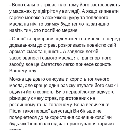
- Воно сильно зігріває тіло, тому його застосовують
у масажах (у підігрітому вигляді). А якщо випивати
гаряче молоко з ложечкою цукру та топленого
масла на ніч, то взимку буде тепло та затишно
навіть тим, хто постійно мерзне.
- Спеції та приправи, підсмажені на маслі гхі перед
додаванням до страв, розкривають повністю свій
аромат, смак та цінність. А завдяки легкій
засвоюваності самого масла, як транспортного
засобу, все це багатство легко принесе користь
Вашому тілу.
Можна ще довго описувати користь топленого
масла, але краще один раз скуштувати його смак і
відчути його користь. Ви з першої ложки відчуєте
різницю у смаку страв, приготованих на
рослинному та на топленому. Вона величезна!
Після такої першої дегустації Ви більше не
повернетеся до використання соняшникової чи
будь-якої іншої олії під час приготування гарячих