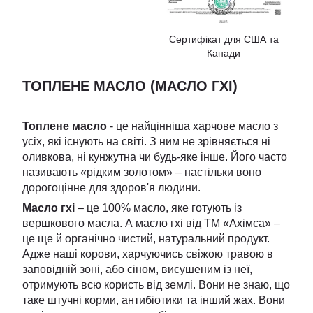
Сертифікат для США та
Канади
ТОПЛЕНЕ МАСЛО (МАСЛО ГХІ)
Топлене масло
- це найцінніша харчове масло з
усіх, які існують на світі. З ним не зрівняється ні
оливкова, ні кунжутна чи будь-яке інше. Його часто
називають «рідким золотом» – настільки воно
дорогоцінне для здоров'я людини.
Масло гхі
– це 100% масло, яке готують із
вершкового масла. А масло гхі від ТМ «Ахімса» –
це ще й органічно чистий, натуральний продукт.
Адже наші корови, харчуючись свіжою травою в
заповідній зоні, або сіном, висушеним із неї,
отримують всю користь від землі. Вони не знаю, що
таке штучні корми, антибіотики та інший жах. Вони