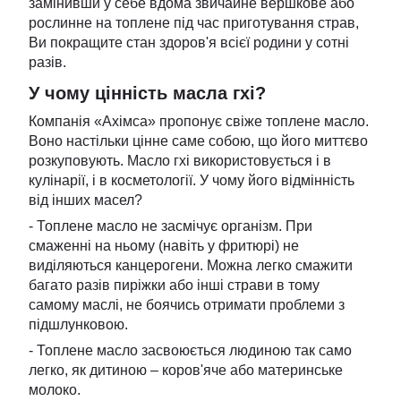
замінивши у себе вдома звичайне вершкове або
рослинне на топлене під час приготування страв,
Ви покращите стан здоров'я всієї родини у сотні
разів.
У чому цінність масла гхі?
Компанія «Ахімса» пропонує свіже топлене масло.
Воно настільки цінне саме собою, що його миттєво
розкуповують. Масло гхі використовується і в
кулінарії, і в косметології. У чому його відмінність
від інших масел?
- Топлене масло не засмічує організм. При
смаженні на ньому (навіть у фритюрі) не
виділяються канцерогени. Можна легко смажити
багато разів пиріжки або інші страви в тому
самому маслі, не боячись отримати проблеми з
підшлунковою.
- Топлене масло засвоюється людиною так само
легко, як дитиною – коров'яче або материнське
молоко.