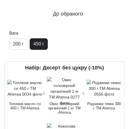
До обраного
Вага
200 г
450 г
Набір: Десерт без цукру (-10%)
Топлене масло гхі
Овес голозерний
Родзинки темні 300
450 г TM Ahimsa
органічний 1 кг TM
г TM Ahimsa
Ahimsa