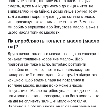
навіть не знають, що таке біль та насильницька
смерть, адже ми їх утримуємо до кінця життя, не
відправляючи на бійню, і доїмо лише вручну. Тому
такі захищені корови дають дуже смачне молоко,
яке просякнуте коханням, а не страхом. З молока
ми робимо вершкове або йогуртове масло, а вже з
цього масла топимо масло гхі.
Як виробляють топлене масло (масло
гхі)?
Друга назва топленого масла – гхі, що на санскриті
означає «очищене коров'яче масло». Щоб
приготувати таке масло, потрібно розтопити
звичайне вершкове, і потім на повільному вогні
випарювати її в товстодонній каструлі з відкритою
кришкою, щоб водяна пара не потрапила в
топлене масло, інакше воно може з часом
зіпсуватися. Масло потрібно уварювати до тих пір,
поки воно не стане прозорим, а на його поверхні та
на дні не спливуть залишки молочного білка.
Залежно від обсягу масла, уварювання займе від