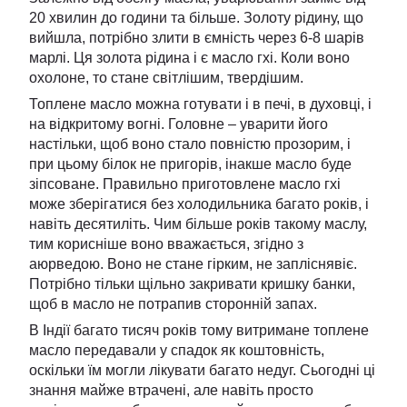
20 хвилин до години та більше. Золоту рідину, що
вийшла, потрібно злити в ємність через 6-8 шарів
марлі. Ця золота рідина і є масло гхі. Коли воно
охолоне, то стане світлішим, твердішим.
Топлене масло можна готувати і в печі, в духовці, і
на відкритому вогні. Головне – уварити його
настільки, щоб воно стало повністю прозорим, і
при цьому білок не пригорів, інакше масло буде
зіпсоване. Правильно приготовлене ​масло гхі
може зберігатися без холодильника багато років, і
навіть десятиліть. Чим більше років такому маслу,
тим корисніше воно вважається, згідно з
аюрведою. Воно не стане гірким, не запліснявіє.
Потрібно тільки щільно закривати кришку банки,
щоб в масло не потрапив сторонній запах.
В Індії багато тисяч років тому витримане топлене
масло передавали у спадок як коштовність,
оскільки їм могли лікувати багато недуг. Сьогодні ці
знання майже втрачені, але навіть просто