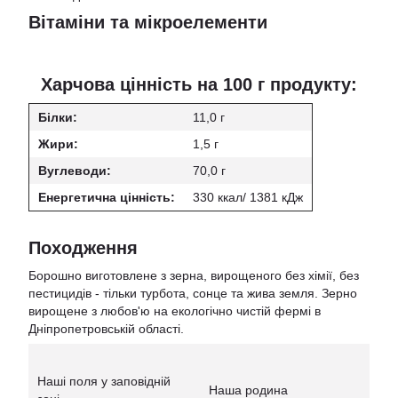
Вітаміни та мікроелементи
Харчова цінність на 100 г продукту:
Білки:
11,0 г
Жири:
1,5 г
Вуглеводи:
70,0 г
Енергетична цінність:
330 ккал/ 1381 кДж
Походження
Борошно виготовлене з зерна, вирощеного без хімії, без
пестицидів - тільки турбота, сонце та жива земля. Зерно
вирощене з любов'ю на екологічно чистій фермі в
Дніпропетровській області.
Наші поля у заповідній
Наша родина