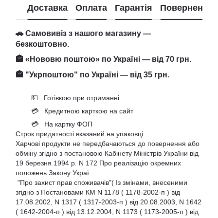
Доставка
Оплата
Гарантія
Повернення
🚗 Самовивіз з нашого магазину —
безкоштовно.
🏤 «Нововю поштою» по Україні — від 70 грн.
🏤 "Укрпоштою" по Україні — від 35 грн.
💵 Готівкою при отриманні
💳 Кредитною карткою на сайт
💳 На картку ФОП
Строк придатності вказаний на упаковці.
Харчові продукти не передбачаються до повернення або
обміну згідно з постановою Кабінету Міністрів України від
19 березня 1994 р. N 172 Про реалізацію окремних
положень Закону Украї
"Про захист прав споживачів"( Із змінами, внесеними
згідно з Постановами КМ N 1178 ( 1178-2002-п ) від
17.08.2002, N 1317 ( 1317-2003-п ) від 20.08.2003, N 1642
( 1642-2004-п ) від 13.12.2004, N 1173 ( 1173-2005-п ) від