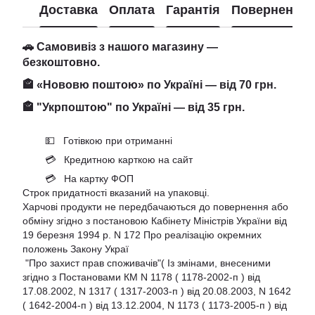
Доставка
Оплата
Гарантія
Повернення
🚗 Самовивіз з нашого магазину —
безкоштовно.
🏤 «Нововю поштою» по Україні — від 70 грн.
🏤 "Укрпоштою" по Україні — від 35 грн.
💵 Готівкою при отриманні
💳 Кредитною карткою на сайт
💳 На картку ФОП
Строк придатності вказаний на упаковці.
Харчові продукти не передбачаються до повернення або
обміну згідно з постановою Кабінету Міністрів України від
19 березня 1994 р. N 172 Про реалізацію окремних
положень Закону Украї
"Про захист прав споживачів"( Із змінами, внесеними
згідно з Постановами КМ N 1178 ( 1178-2002-п ) від
17.08.2002, N 1317 ( 1317-2003-п ) від 20.08.2003, N 1642
( 1642-2004-п ) від 13.12.2004, N 1173 ( 1173-2005-п ) від